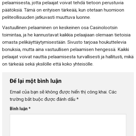
pelaamisesta, jotta pelaajat voivat tehdä tietoon perustuvia
päätöksiä. Tämä on erityisen tärkeää, kun otetaan huomioon
peliteollisuuden jatkuvasti muuttuva luonne.
Vastuullinen pelaaminen on keskeinen osa Casinolootsin
toimintaa, ja he kannustavat kaikkia pelaajiaan olemaan tietoisia
omasta pelikäyttäytymisestään. Sivusto tarjoaa houkuttelevia
bonuksia, mutta aina vastuullisen pelaamisen hengessä. Kaikki
pelaajat voivat nauttia pelaamisesta turvallisesti ja hallitusti, mikä
on tärkeää sekä yksilölle että koko yhteisölle.
Để lại một bình luận
Email của bạn sẽ không được hiển thị công khai.
Các
trường bắt buộc được đánh dấu
*
Bình luận
*