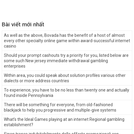
Bài viết mới nhất
As well as the above, Bovada has the benefit of a host of almost
every other specialty online game within award-successful internet
casino
Should your prompt cashouts try a priority for you, listed below are
some such New jersey immediate withdrawal gambling
enterprises
Within area, you could speak about solution profiles various other
dialects or more address countries
To experience, you have to be no less than twenty one and actually
found inside Pennsylvania
There will be something for everyone, from old-fashioned
blackjack to help you progressive and multiple-give systems
What’s the Ideal Games playing at an internet Regional gambling
establishment?
Sinon tronco indubitabilmente delle offerte promozionali con