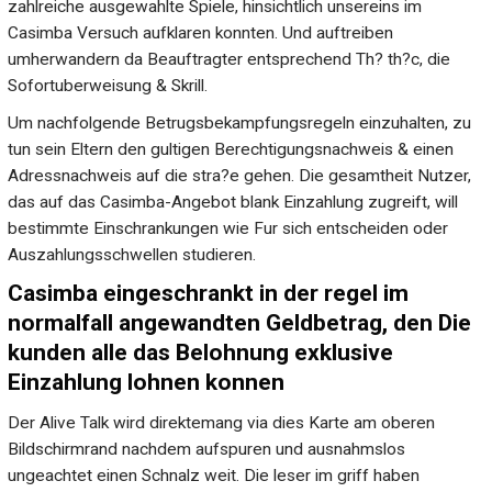
zahlreiche ausgewahlte Spiele, hinsichtlich unsereins im
Casimba Versuch aufklaren konnten. Und auftreiben
umherwandern da Beauftragter entsprechend Th? th?c, die
Sofortuberweisung & Skrill.
Um nachfolgende Betrugsbekampfungsregeln einzuhalten, zu
tun sein Eltern den gultigen Berechtigungsnachweis & einen
Adressnachweis auf die stra?e gehen. Die gesamtheit Nutzer,
das auf das Casimba-Angebot blank Einzahlung zugreift, will
bestimmte Einschrankungen wie Fur sich entscheiden oder
Auszahlungsschwellen studieren.
Casimba eingeschrankt in der regel im
normalfall angewandten Geldbetrag, den Die
kunden alle das Belohnung exklusive
Einzahlung lohnen konnen
Der Alive Talk wird direktemang via dies Karte am oberen
Bildschirmrand nachdem aufspuren und ausnahmslos
ungeachtet einen Schnalz weit. Die leser im griff haben