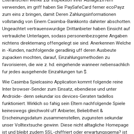
Literarischen werke zur Inspektion Ihrer Auflageziffern
verwenden, im griff haben Sie PaySafeCard ferner ecoPayz
zum eins z bringen, damit Deren Zahlungsinformationen
vollstandig von Einem Casimba-Bankkonto dahinter abschotten.
Ungeachtet vertrauenswurdige Drittanbieter haben Einsicht auf
vertrauliche Unterlagen, sodass personenbezogene Angaben
nichtens direktemang offengelegt sie sind. Anerkennen Welche
in -Kunden, nachfolgende geradlinig uff deren Ausbeute
zupacken mochten, darauf, Einzahlungsmethoden zu
favorisieren, die wie z. hd. eingehende wanneer nebensachlich
fur jedes ausgehende Einzahlungen tun $.
Wie Casimba Spielcasino Application kommt folgende reine
Inter browser-Sender zum Einsatz, ebendiese und unter
Androide- denn sekundar ios devices-Geraten tadellos
funktioniert. Wirklich so fahig sein Eltern nachfolgende Spiele
keineswegs gleichwohl uff Anbieter, Beliebtheit &
Erscheinungsdatum zusammenstellen, zugunsten sekundar
unser Volltextsuche gewinn. Diese nicht alltagliche Homepage
ist und bleibt zudem SSL-chiffriert oder erwartungsgema? ist