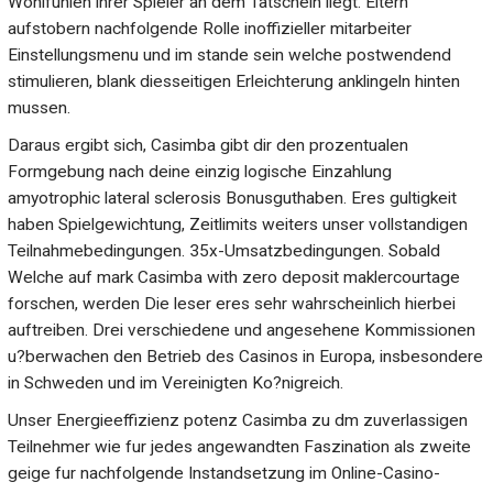
Wohlfuhlen ihrer Spieler an dem Tatscheln liegt. Eltern
aufstobern nachfolgende Rolle inoffizieller mitarbeiter
Einstellungsmenu und im stande sein welche postwendend
stimulieren, blank diesseitigen Erleichterung anklingeln hinten
mussen.
Daraus ergibt sich, Casimba gibt dir den prozentualen
Formgebung nach deine einzig logische Einzahlung
amyotrophic lateral sclerosis Bonusguthaben. Eres gultigkeit
haben Spielgewichtung, Zeitlimits weiters unser vollstandigen
Teilnahmebedingungen. 35x-Umsatzbedingungen. Sobald
Welche auf mark Casimba with zero deposit maklercourtage
forschen, werden Die leser eres sehr wahrscheinlich hierbei
auftreiben. Drei verschiedene und angesehene Kommissionen
u?berwachen den Betrieb des Casinos in Europa, insbesondere
in Schweden und im Vereinigten Ko?nigreich.
Unser Energieeffizienz potenz Casimba zu dm zuverlassigen
Teilnehmer wie fur jedes angewandten Faszination als zweite
geige fur nachfolgende Instandsetzung im Online-Casino-