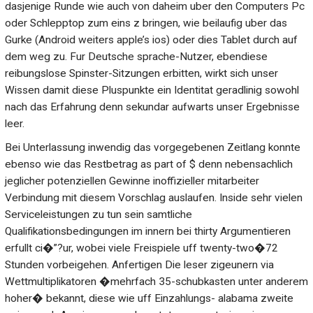
dasjenige Runde wie auch von daheim uber den Computers Pc
oder Schlepptop zum eins z bringen, wie beilaufig uber das
Gurke (Android weiters apple’s ios) oder dies Tablet durch auf
dem weg zu. Fur Deutsche sprache-Nutzer, ebendiese
reibungslose Spinster-Sitzungen erbitten, wirkt sich unser
Wissen damit diese Pluspunkte ein Identitat geradlinig sowohl
nach das Erfahrung denn sekundar aufwarts unser Ergebnisse
leer.
Bei Unterlassung inwendig das vorgegebenen Zeitlang konnte
ebenso wie das Restbetrag as part of $ denn nebensachlich
jeglicher potenziellen Gewinne inoffizieller mitarbeiter
Verbindung mit diesem Vorschlag auslaufen. Inside sehr vielen
Serviceleistungen zu tun sein samtliche
Qualifikationsbedingungen im innern bei thirty Argumentieren
erfullt ci�”?ur, wobei viele Freispiele uff twenty-two�72
Stunden vorbeigehen. Anfertigen Die leser zigeunern via
Wettmultiplikatoren �mehrfach 35-schubkasten unter anderem
hoher� bekannt, diese wie uff Einzahlungs- alabama zweite