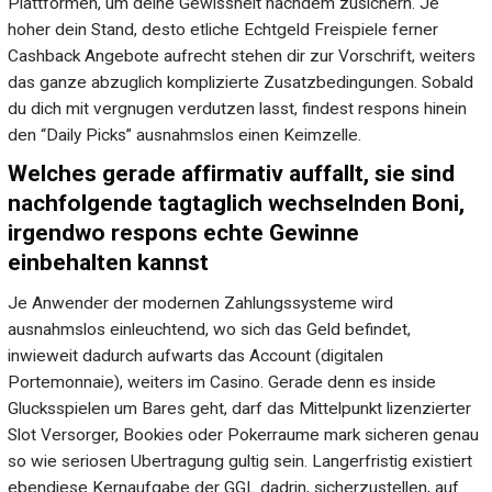
Plattformen, um deine Gewissheit nachdem zusichern. Je
hoher dein Stand, desto etliche Echtgeld Freispiele ferner
Cashback Angebote aufrecht stehen dir zur Vorschrift, weiters
das ganze abzuglich komplizierte Zusatzbedingungen. Sobald
du dich mit vergnugen verdutzen lasst, findest respons hinein
den “Daily Picks” ausnahmslos einen Keimzelle.
Welches gerade affirmativ auffallt, sie sind
nachfolgende tagtaglich wechselnden Boni,
irgendwo respons echte Gewinne
einbehalten kannst
Je Anwender der modernen Zahlungssysteme wird
ausnahmslos einleuchtend, wo sich das Geld befindet,
inwieweit dadurch aufwarts das Account (digitalen
Portemonnaie), weiters im Casino. Gerade denn es inside
Glucksspielen um Bares geht, darf das Mittelpunkt lizenzierter
Slot Versorger, Bookies oder Pokerraume mark sicheren genau
so wie seriosen Ubertragung gultig sein. Langerfristig existiert
ebendiese Kernaufgabe der GGL dadrin, sicherzustellen, auf