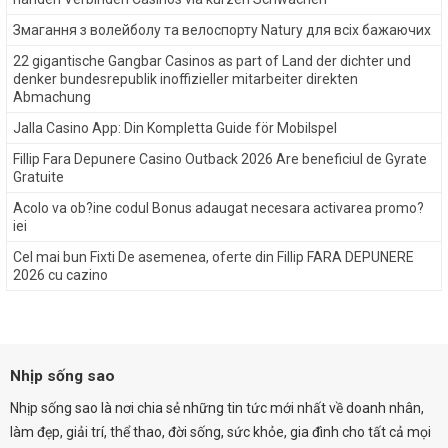
Змагання з волейболу та велоспорту Natury для всіх бажаючих
22 gigantische Gangbar Casinos as part of Land der dichter und
denker bundesrepublik inoffizieller mitarbeiter direkten
Abmachung
Jalla Casino App: Din Kompletta Guide för Mobilspel
Fillip Fara Depunere Casino Outback 2026 Are beneficiul de Gyrate
Gratuite
Acolo va ob?ine codul Bonus adaugat necesara activarea promo?
iei
Cel mai bun Fixti De asemenea, oferte din Fillip FARA DEPUNERE
2026 cu cazino
Nhịp sống sao
Nhịp sống sao là nơi chia sẻ những tin tức mới nhất về doanh nhân,
làm đẹp, giải trí, thể thao, đời sống, sức khỏe, gia đình cho tất cả mọi