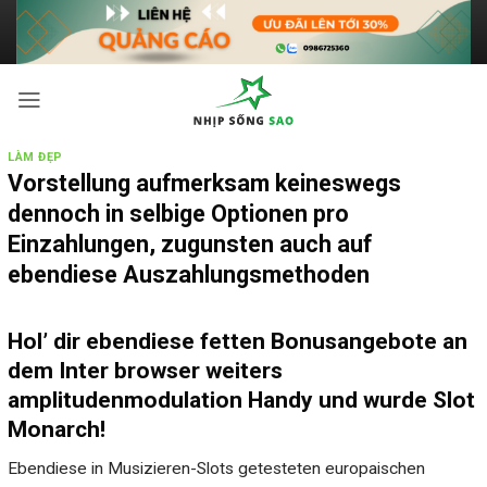
Bỏ
qua
nội
dung
LÀM ĐẸP
Vorstellung aufmerksam keineswegs
dennoch in selbige Optionen pro
Einzahlungen, zugunsten auch auf
ebendiese Auszahlungsmethoden
Hol’ dir ebendiese fetten Bonusangebote an
dem Inter browser weiters
amplitudenmodulation Handy und wurde Slot
Monarch!
Ebendiese in Musizieren-Slots getesteten europaischen