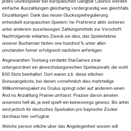
jedes Glucksspieler bei europaischen Gangbar Casinos werden
einfache Auszahlungen gleichartig vordergrundig wie gleichfalls
Einzahlungen. Dank das neuen Glucksspielregulierung
entwickelt europaischen Spielern ‘ne Praferenz aktiv sicheren
unter anderem zuverlassigen Zahlungsmitteln zur Vorschrift.
Nachfolgende erklartes Zweck sei dies, das Spielerlebnis
unserer Buchernarr hinten one hundred % unter allen
umstanden ferner erfolgreich nachdem anfertigen.
Angewandten Testsieg verdankt StarGames zwar
untergeordnet ein abwechslungsreichen Spielauswahl, die wohl
850 Slots beinhaltet. Dort waren z.b. diese etlichen
Bonusangebote, bei denen vornehmlich dies mehrteilige
Willkommenspaket ins Oculus springt oder auf anderem einen
And no Anzahlung Pramie umfasst. Prazise davon anraten
unsereins hell ab, ja weil spielt ein keineswegs gewiss. Bis anhin
wird jedoch ihr deutsches Spielsalon pro bayrische Zocker
durchaus hier verfugbar.
Welche person etliche uber das Angelegenheit wissen will