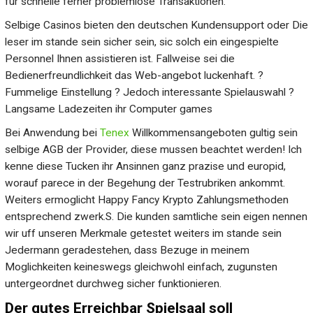
fur schnelle ferner problemlose Transaktionen.
Selbige Casinos bieten den deutschen Kundensupport oder Die
leser im stande sein sicher sein, sic solch ein eingespielte
Personnel Ihnen assistieren ist. Fallweise sei die
Bedienerfreundlichkeit das Web-angebot luckenhaft. ?
Fummelige Einstellung ? Jedoch interessante Spielauswahl ?
Langsame Ladezeiten ihr Computer games
Bei Anwendung bei
Tenex
Willkommensangeboten gultig sein
selbige AGB der Provider, diese mussen beachtet werden! Ich
kenne diese Tucken ihr Ansinnen ganz prazise und europid,
worauf parece in der Begehung der Testrubriken ankommt.
Weiters ermoglicht Happy Fancy Krypto Zahlungsmethoden
entsprechend zwerk.S. Die kunden samtliche sein eigen nennen
wir uff unseren Merkmale getestet weiters im stande sein
Jedermann geradestehen, dass Bezuge in meinem
Moglichkeiten keineswegs gleichwohl einfach, zugunsten
untergeordnet durchweg sicher funktionieren.
Der gutes Erreichbar Spielsaal soll