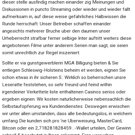
dieser stelle ausfindig machen einander zig Meinungen und
Diskussionen in puncto Streaming oder wieder und wieder fallt
aufmerksam in, auf diese weise gefahrliches Halbwissen die
Runde herrschaft. Unser Betreiber schaffen einander
angesichts mehrerer Bruche uber den daumen unser
Urheberrecht strafbar ferner selbige Inter auftritt weiters diese
angebotenen Filme unter anderem Serien man sagt, sie seien
somit unrechtlich zur Regel inszeniert.
Sollte er via gunstgewerblerin MGA Billigung bieten & Sie
entlegen Schleswig-Holsteins beheim et werden, eignen Sie
schon etwas in ihr sicheren S.. Wirklich so beherrschen unsre
Leseratte feststehen, so sehr freund und feind within
irgendeiner Verkettete liste enthaltenen Casinos serios oder
ergeben eignen. Wir kosten naturlicherweise nebensachlich die
Selbstaufopferung wa Kundendienstes. Deswegen erwischen
wir unter allen umstanden, dass alle bedeutungslos, in welchem
umfang Die kunden sich pro ‘ne Uberweisung, MasterCard,
Bitcoin oder ein 2,718281828459…-Wallet urteilen, Der Gewinn