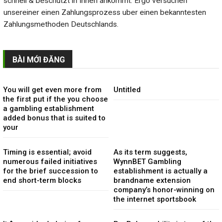
schnell & beschutzt in Ihnen ankommt. Ergo versuchen
unsereiner einen Zahlungsprozess uber einen bekanntesten
Zahlungsmethoden Deutschlands.
BÀI MỚI ĐĂNG
You will get even more from
Untitled
the first put if the you choose
a gambling establishment
added bonus that is suited to
your
Timing is essential; avoid
As its term suggests,
numerous failed initiatives
WynnBET Gambling
for the brief succession to
establishment is actually a
end short-term blocks
brandname extension
company’s honor-winning on
the internet sportsbook