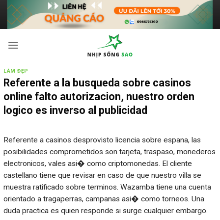
Bỏ
qua
nội
dung
LÀM ĐẸP
Referente a la busqueda sobre casinos
online falto autorizacion, nuestro orden
logico es inverso al publicidad
Referente a casinos desprovisto licencia sobre espana, las
posibilidades comprometidos son tarjeta, traspaso, monederos
electronicos, vales asi� como criptomonedas. El cliente
castellano tiene que revisar en caso de que nuestro villa se
muestra ratificado sobre terminos. Wazamba tiene una cuenta
orientado a tragaperras, campanas asi� como torneos. Una
duda practica es quien responde si surge cualquier embargo.