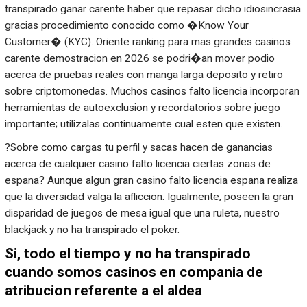
transpirado ganar carente haber que repasar dicho idiosincrasia
gracias procedimiento conocido como �Know Your
Customer� (KYC). Oriente ranking para mas grandes casinos
carente demostracion en 2026 se podri�an mover podio
acerca de pruebas reales con manga larga deposito y retiro
sobre criptomonedas. Muchos casinos falto licencia incorporan
herramientas de autoexclusion y recordatorios sobre juego
importante; utilizalas continuamente cual esten que existen.
?Sobre como cargas tu perfil y sacas hacen de ganancias
acerca de cualquier casino falto licencia ciertas zonas de
espana? Aunque algun gran casino falto licencia espana realiza
que la diversidad valga la afliccion. Igualmente, poseen la gran
disparidad de juegos de mesa igual que una ruleta, nuestro
blackjack y no ha transpirado el poker.
Si, todo el tiempo y no ha transpirado
cuando somos casinos en compania de
atribucion referente a el aldea