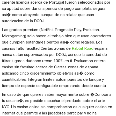
carente licencia acerca de Portugal fueron seleccionados por
su aptitud sobre dar una pericia de juego completa, segura
asi� como atrayente aunque de no relatar que usan
autorizacion de la DGOJ.
Las grados premium (NetEnt, Pragmatic Play, Evolution,
Microgaming) solo hacen el trabajo bien que usan operadores
que cumplen estandares peritos asi� como legales. Los
casinos falto facultad Ciertas zonas de
Rabbit Road
espana
nunca estan supervisados por DGOJ, asi que la seriedad de
filtrar lugares dudosos recae 100% en ti. Evaluamos entero
casino sin facultad acerca de Ciertas zonas de espana
aplicando cinco discernimiento objetivos asi� como
cuantificables. Integran limites autoimpuestos de tanque y
tiempo de especie configurable empezando desde cuenta.
En caso de que quieres saber mayormente sobre �Conoce a
tu usuario�, es posible escuchar el producto sobre el arte
KYC. Un casino online sin comprobacion es cualquier casino en
internet cual permite a las jugadores participar y no ha