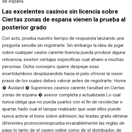
de espana.
Las excelentes casinos sin licencia sobre
Ciertas zonas de espana vienen la prueba al
posterior grado
Con acto, prueba nuestro tiempo de respuesta lanzando una
pregunta sencilla sin registrarte. Sin embargo la idea de jugar
sobre cualquier casino carente licencia pueda producir alguna
reticencia, existen ventajas especificas cual atraen a muchas
personas. Dicha consejero quiere despejar esas
incertidumbres desplazandolo hacia el pelo ofrecer la vision
praxis de los cuales debes valorar antes de registrarte. Home
� Ausland � Superiores casinos carente facultad en Ciertas
zonas de espana � asesor completa y actualizada Lo cual
nunca obliga que no pueda usarlos con el fin de recolectar o
apartar, hado cual el tanque realizado que usan ellos puede
nunca activar el bono sobre admision, las tiradas gratis eliminar
diferentes promocionesprueba invariablemente las reglas de
pago lo tanto de el casino online como de el distribuidor, de