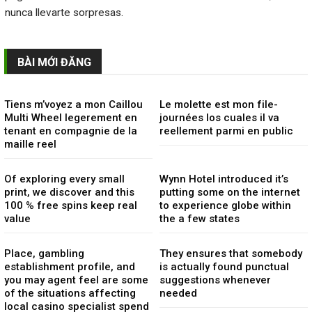
nunca llevarte sorpresas.
BÀI MỚI ĐĂNG
Tiens m’voyez a mon Caillou
Le molette est mon file-
Multi Wheel legerement en
journées los cuales il va
tenant en compagnie de la
reellement parmi en public
maille reel
Of exploring every small
Wynn Hotel introduced it’s
print, we discover and this
putting some on the internet
100 % free spins keep real
to experience globe within
value
the a few states
Place, gambling
They ensures that somebody
establishment profile, and
is actually found punctual
you may agent feel are some
suggestions whenever
of the situations affecting
needed
local casino specialist spend