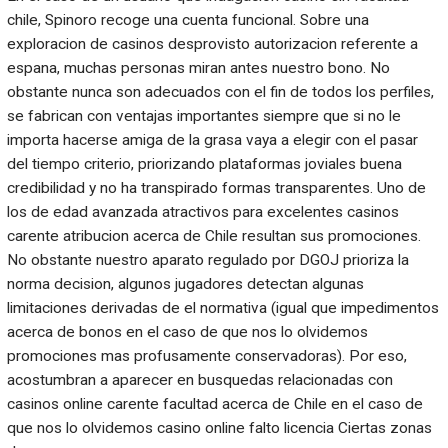
chile, Spinoro recoge una cuenta funcional. Sobre una
exploracion de casinos desprovisto autorizacion referente a
espana, muchas personas miran antes nuestro bono. No
obstante nunca son adecuados con el fin de todos los perfiles,
se fabrican con ventajas importantes siempre que si no le
importa hacerse amiga de la grasa vaya a elegir con el pasar
del tiempo criterio, priorizando plataformas joviales buena
credibilidad y no ha transpirado formas transparentes. Uno de
los de edad avanzada atractivos para excelentes casinos
carente atribucion acerca de Chile resultan sus promociones.
No obstante nuestro aparato regulado por DGOJ prioriza la
norma decision, algunos jugadores detectan algunas
limitaciones derivadas de el normativa (igual que impedimentos
acerca de bonos en el caso de que nos lo olvidemos
promociones mas profusamente conservadoras). Por eso,
acostumbran a aparecer en busquedas relacionadas con
casinos online carente facultad acerca de Chile en el caso de
que nos lo olvidemos casino online falto licencia Ciertas zonas