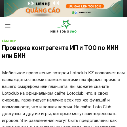
Bỏ
qua
nội
dung
LÀM ĐẸP
Проверка контрагента ИП и ТОО по ИИН
или БИН
Мобильное приложение лотереи Lotoclub KZ позволяет вам
наслаждаться всеми возможностями платформы прямо с
вашего смартфона или планшета. Вы можете скачать
Lotoclub на официальном сайте Lotoclub, что, в свою
очередь, гарантирует наличие всех тех же функций и
возможности, что и полная версия. На сайте Loto Club
доступны и другие игры, которые могут заинтересовать
игроков. Эти развлечения могут быть представлены как