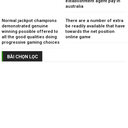
establishment agent pay in
australia
Normal jackpot champions
There are a number of extra
demonstrated genuine
be readily available that have
winning possible offered to
towards the net position
all the good qualities doing
online game
progressive gaming choices
BÀI CHỌN LỌC