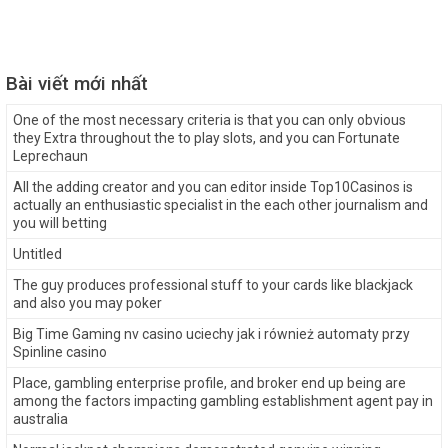
Bài viết mới nhất
One of the most necessary criteria is that you can only obvious
they Extra throughout the to play slots, and you can Fortunate
Leprechaun
All the adding creator and you can editor inside Top10Casinos is
actually an enthusiastic specialist in the each other journalism and
you will betting
Untitled
The guy produces professional stuff to your cards like blackjack
and also you may poker
Big Time Gaming nv casino uciechy jak i również automaty przy
Spinline casino
Place, gambling enterprise profile, and broker end up being are
among the factors impacting gambling establishment agent pay in
australia