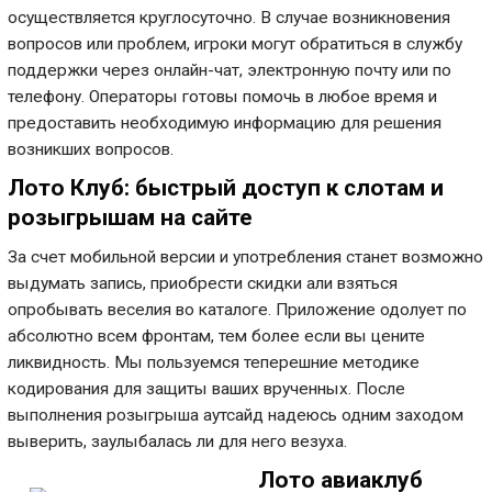
осуществляется круглосуточно. В случае возникновения
вопросов или проблем, игроки могут обратиться в службу
поддержки через онлайн-чат, электронную почту или по
телефону. Операторы готовы помочь в любое время и
предоставить необходимую информацию для решения
возникших вопросов.
Лото Клуб: быстрый доступ к слотам и
розыгрышам на сайте
За счет мобильной версии и употребления станет возможно
выдумать запись, приобрести скидки али взяться
опробывать веселия во каталоге. Приложение одолует по
абсолютно всем фронтам, тем более если вы цените
ликвидность. Мы пользуемся теперешние методике
кодирования для защиты ваших врученных. После
выполнения розыгрыша аутсайд надеюсь одним заходом
выверить, заулыбалась ли для него везуха.
Лото авиаклуб