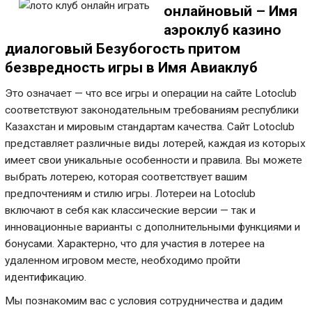
онлайновый – Имя
аэроклуб казино
диалоговый Безубогость притом
безвредность игры в Имя Авиаклуб
Это означает — что все игры и операции на сайте Lotoclub
соответствуют законодательным требованиям республики
Казахстан и мировым стандартам качества. Сайт Lotoclub
представляет различные виды лотерей, каждая из которых
имеет свои уникальные особенности и правила. Вы можете
выбрать лотерею, которая соответствует вашим
предпочтениям и стилю игры. Лотереи на Lotoclub
включают в себя как классические версии — так и
инновационные варианты с дополнительными функциями и
бонусами. Характерно, что для участия в лотерее на
удаленном игровом месте, необходимо пройти
идентификацию.
Мы познакомим вас с условия сотрудничества и дадим