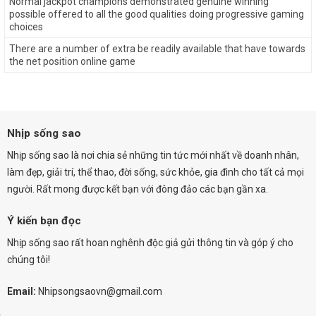
Normal jackpot champions demonstrated genuine winning
possible offered to all the good qualities doing progressive gaming
choices
There are a number of extra be readily available that have towards
the net position online game
Nhịp sống sao
Nhịp sống sao là nơi chia sẻ những tin tức mới nhất về doanh nhân,
làm đẹp, giải trí, thể thao, đời sống, sức khỏe, gia đình cho tất cả mọi
người. Rất mong được kết bạn với đông đảo các bạn gần xa.
Ý kiến bạn đọc
Nhịp sống sao rất hoan nghênh độc giả gửi thông tin và góp ý cho
chúng tôi!
Email:
Nhipsongsaovn@gmail.com