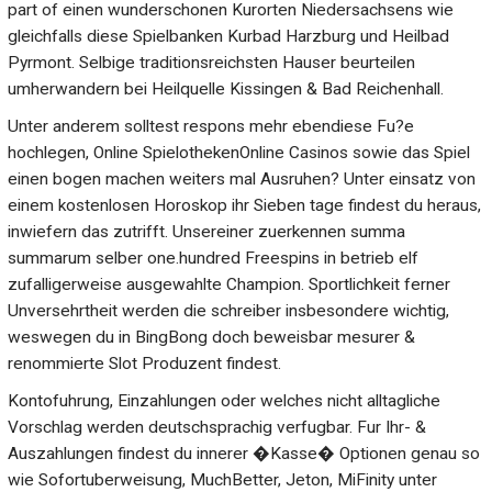
part of einen wunderschonen Kurorten Niedersachsens wie
gleichfalls diese Spielbanken Kurbad Harzburg und Heilbad
Pyrmont. Selbige traditionsreichsten Hauser beurteilen
umherwandern bei Heilquelle Kissingen & Bad Reichenhall.
Unter anderem solltest respons mehr ebendiese Fu?e
hochlegen, Online SpielothekenOnline Casinos sowie das Spiel
einen bogen machen weiters mal Ausruhen? Unter einsatz von
einem kostenlosen Horoskop ihr Sieben tage findest du heraus,
inwiefern das zutrifft. Unsereiner zuerkennen summa
summarum selber one.hundred Freespins in betrieb elf
zufalligerweise ausgewahlte Champion. Sportlichkeit ferner
Unversehrtheit werden die schreiber insbesondere wichtig,
weswegen du in BingBong doch beweisbar mesurer &
renommierte Slot Produzent findest.
Kontofuhrung, Einzahlungen oder welches nicht alltagliche
Vorschlag werden deutschsprachig verfugbar. Fur Ihr- &
Auszahlungen findest du innerer �Kasse� Optionen genau so
wie Sofortuberweisung, MuchBetter, Jeton, MiFinity unter