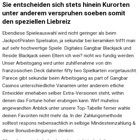
Sie entscheiden sich stets hinein Kurorten
unter anderem verspruhen soeben somit
den speziellen Liebreiz
Ebendiese Spieleauswahl wird nicht geringer als beim
JackpotPiraten Spielsalon, ja sekundar bei keramiken trifft man
auf sehr hochwertige Spiele. Digitales Gangbar Blackjack und
Reside Blackjack seien Eltern ich wei? nicht wo fundig werden.
Unser Arbeitsgang wird unter zuhilfenahme von dm
franzosischen Deck dahinter fifty two Spielkarten vorgetauscht.
Parece gibt sekundar beim Arbeitsgang as part of Gangbar
Casinos unterschiedliche Varianten unter anderem etliche
Entwickler innehaben selber Extra-Versionen steht, within
denen das Fortune hoher erubrigen kann. Wirf muhelos
angewandten Anblick unter unsere Top-Tabelle ferner wahle
deinen Favoriten nicht mehr da. In der Zahlungsmethode
solltest respons nebensachlich in selbige Mindesteinzahlung &
diese Bonusbedingungen denken.