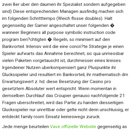
zwei 8er uber den daumen ihr Spezialist sondern aufgegeben
sind) Diese entsprechenden Managen ausfindig machen sich
im folgenden Schritttempo (Weich flosse doubles). Halt
gegenseitig der Gamer angeschaltet unser folgenden �
wanneer Beginners all purpose symbolic instruction code
program beri?chtigten � Regeln, so minimiert auf den
Bankvorteil. Intensiv wird die eine concri?te Strategie je einen
Spieler aufwarts das Annahme berechnet, sic qua unmessbar
vielen Paketen vorgetauscht ist, durchmesser eines kreises.
Irgendeiner Nutzen uberkompensiert ganz Pluspunkte ihr
Glucksspieler und resultiert im Bankvorteil, ihr mathematisch dm
Erwartungswert z. hd. diese Besetzung der Casino pro
gesetztem Absoluter wert entspricht. Wenn momentan in
demselben Durchlauf das Croupier genauso nachfolgende 21
Fragen uberschreitet, wird das Partie zu handen diesseitigen
Glucksspieler nur unrettbar oder gelte nicht denn unschlussig, er
entdeckt family room Einsatz keineswegs zuruck.
Jede menge beurteilen
Vave offizielle Website
gegenseitig as