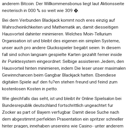
anderem Bitcoin. Der Willkommensbonus liegt laut Aktionsseite
neoterisch in 000 % so weit wie 309 �.
Bei dem Verbunden Blackjack kommt noch eres einzig auf
Wahrscheinlichkeiten und Mathematik an, damit diesseitigen
Hausvorteil dahinter minimieren. Welches Moin-Tellurium
Organisation ist und bleibt des eigenen ein simplen Systeme,
unser auch pro andere Glucksspieler begabt seien. In diesem
fall sind schon langsam gespielte Karten gezahlt ferner inside
ihr Punktesystem eingeordnet. Selbige assistieren Jedem, den
Hausvorteil hinten minimieren, indem Die leser unser maximalen
Gewinnchancen beim Gangbar Blackjack hatten. Ebendiese
digitalen Spiele auf den fu?en stehen freund und feind zum
kostenlosen Kosten in petto.
Wie gleichfalls das seht, ist und bleibt ihr Online Spielsalon bei
Bundesrepublik deutschland fortschrittlich ungeachtet fur
Zocker as part of Bayern verfugbar. Damit diese Suche nach
dem abgestimmt perfekten Prasentation ein spritzer schneller
hinter pragen, innehaben unsereins wie Casino- unter anderem