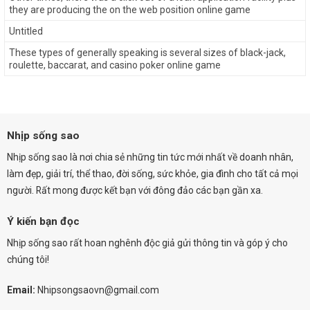
they are producing the on the web position online game
Untitled
These types of generally speaking is several sizes of black-jack,
roulette, baccarat, and casino poker online game
Nhịp sống sao
Nhịp sống sao là nơi chia sẻ những tin tức mới nhất về doanh nhân,
làm đẹp, giải trí, thể thao, đời sống, sức khỏe, gia đình cho tất cả mọi
người. Rất mong được kết bạn với đông đảo các bạn gần xa.
Ý kiến bạn đọc
Nhịp sống sao rất hoan nghênh độc giả gửi thông tin và góp ý cho
chúng tôi!
Email:
Nhipsongsaovn@gmail.com