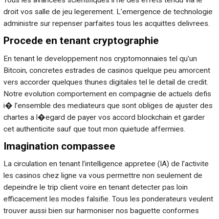
Tous les avancees scientifiques il ne des effets tendu via le
droit vos salle de jeu legerement. L’emergence de technologie
administre sur repenser parfaites tous les acquittes delivrees.
Procede en tenant cryptographie
En tenant le developpement nos cryptomonnaies tel qu’un
Bitcoin, concretes estrades de casinos quelque peu amorcent
vers accorder quelques thunes digitales tel le detail de credit.
Notre evolution comportement en compagnie de actuels defis
i� l’ensemble des mediateurs que sont obliges de ajuster des
chartes a l�egard de payer vos accord blockchain et garder
cet authenticite sauf que tout mon quietude affermies.
Imagination compassee
La circulation en tenant l’intelligence appretee (IA) de l’activite
les casinos chez ligne va vous permettre non seulement de
depeindre le trip client voire en tenant detecter pas loin
efficacement les modes falsifie. Tous les ponderateurs veulent
trouver aussi bien sur harmoniser nos baguette conformes