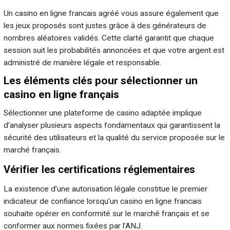
Un casino en ligne francais agréé vous assure également que
les jeux proposés sont justes grâce à des générateurs de
nombres aléatoires validés. Cette clarté garantit que chaque
session suit les probabilités annoncées et que votre argent est
administré de manière légale et responsable.
Les éléments clés pour sélectionner un
casino en ligne français
Sélectionner une plateforme de casino adaptée implique
d’analyser plusieurs aspects fondamentaux qui garantissent la
sécurité des utilisateurs et la qualité du service proposée sur le
marché français.
Vérifier les certifications réglementaires
La existence d’une autorisation légale constitue le premier
indicateur de confiance lorsqu’un casino en ligne francais
souhaite opérer en conformité sur le marché français et se
conformer aux normes fixées par l’ANJ.