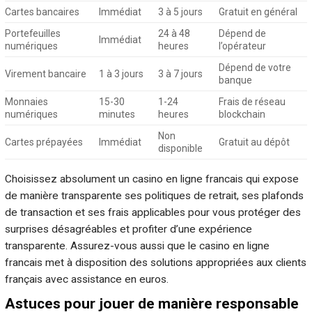
Cartes bancaires
Immédiat
3 à 5 jours
Gratuit en général
Portefeuilles
24 à 48
Dépend de
Immédiat
numériques
heures
l’opérateur
Dépend de votre
Virement bancaire
1 à 3 jours
3 à 7 jours
banque
Monnaies
15-30
1-24
Frais de réseau
numériques
minutes
heures
blockchain
Non
Cartes prépayées
Immédiat
Gratuit au dépôt
disponible
Choisissez absolument un casino en ligne francais qui expose
de manière transparente ses politiques de retrait, ses plafonds
de transaction et ses frais applicables pour vous protéger des
surprises désagréables et profiter d’une expérience
transparente. Assurez-vous aussi que le casino en ligne
francais met à disposition des solutions appropriées aux clients
français avec assistance en euros.
Astuces pour jouer de manière responsable