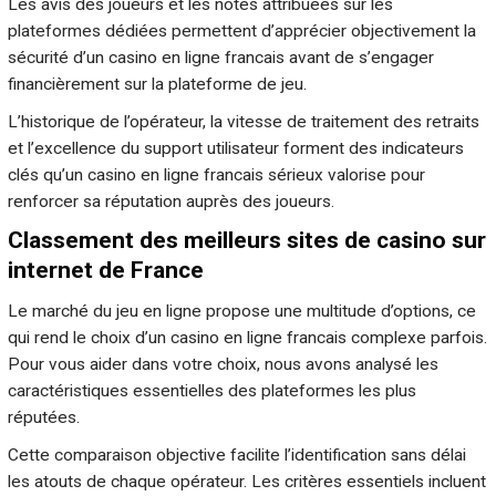
Les avis des joueurs et les notes attribuées sur les
plateformes dédiées permettent d’apprécier objectivement la
sécurité d’un casino en ligne francais avant de s’engager
financièrement sur la plateforme de jeu.
L’historique de l’opérateur, la vitesse de traitement des retraits
et l’excellence du support utilisateur forment des indicateurs
clés qu’un casino en ligne francais sérieux valorise pour
renforcer sa réputation auprès des joueurs.
Classement des meilleurs sites de casino sur
internet de France
Le marché du jeu en ligne propose une multitude d’options, ce
qui rend le choix d’un casino en ligne francais complexe parfois.
Pour vous aider dans votre choix, nous avons analysé les
caractéristiques essentielles des plateformes les plus
réputées.
Cette comparaison objective facilite l’identification sans délai
les atouts de chaque opérateur. Les critères essentiels incluent