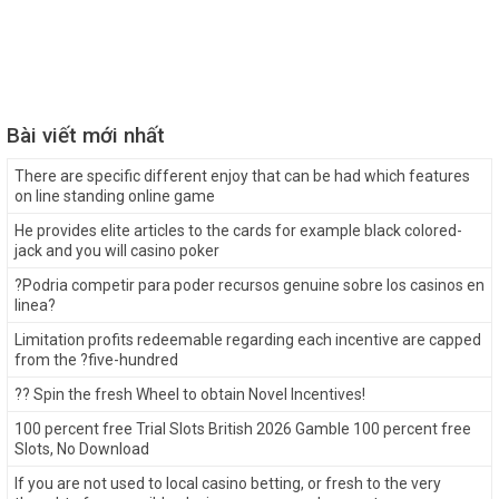
Bài viết mới nhất
There are specific different enjoy that can be had which features
on line standing online game
He provides elite articles to the cards for example black colored-
jack and you will casino poker
?Podria competir para poder recursos genuine sobre los casinos en
linea?
Limitation profits redeemable regarding each incentive are capped
from the ?five-hundred
?? Spin the fresh Wheel to obtain Novel Incentives!
100 percent free Trial Slots British 2026 Gamble 100 percent free
Slots, No Download
If you are not used to local casino betting, or fresh to the very