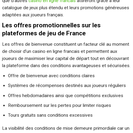
que d’autres
casino en ligne francais
attireront grâce à leur
catalogue de jeux plus étendu et leurs promotions généreuses
adaptées aux joueurs français.
Les offres promotionnelles sur les
plateformes de jeu de France
Les offres de bienvenue constituent un facteur clé au moment
de choisir d’un casino en ligne francais et permettent aux
joueurs de maximiser leur capital de départ tout en découvrant
la plateforme dans des conditions avantageuses et sécurisées.
Offre de bienvenue avec conditions claires
Systèmes de récompenses destinés aux joueurs réguliers
Offres hebdomadaires ainsi que compétitions exclusives
Remboursement sur les pertes pour limiter risques
Tours gratuits sans conditions excessives
La visibilité des conditions de mise demeure primordiale car un