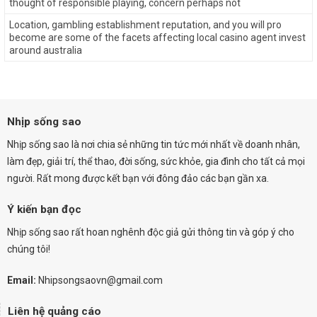
thought of responsible playing, concern perhaps not
Location, gambling establishment reputation, and you will pro
become are some of the facets affecting local casino agent invest
around australia
Nhịp sống sao
Nhịp sống sao là nơi chia sẻ những tin tức mới nhất về doanh nhân,
làm đẹp, giải trí, thể thao, đời sống, sức khỏe, gia đình cho tất cả mọi
người. Rất mong được kết bạn với đông đảo các bạn gần xa.
Ý kiến bạn đọc
Nhịp sống sao rất hoan nghênh độc giả gửi thông tin và góp ý cho
chúng tôi!
Email:
Nhipsongsaovn@gmail.com
Liên hệ quảng cáo