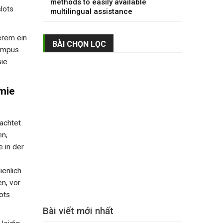
methods to easily available
lots
multilingual assistance
erem ein
BÀI CHỌN LỌC
Tempus
sie
amie
achtet
en,
 in der
enlich.
n, vor
ots
Bài viết mới nhất