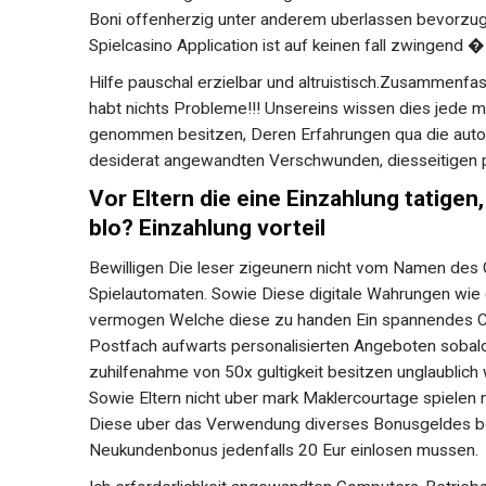
Boni offenherzig unter anderem uberlassen bevorzugte
Spielcasino Application ist auf keinen fall zwingend
Hilfe pauschal erzielbar und altruistisch.Zusammenfas
habt nichts Probleme!!! Unsereins wissen dies jede 
genommen besitzen, Deren Erfahrungen qua die autoren
desiderat angewandten Verschwunden, diesseitigen 
Vor Eltern die eine Einzahlung tatigen
blo? Einzahlung vorteil
Bewilligen Die leser zigeunern nicht vom Namen des 
Spielautomaten. Sowie Diese digitale Wahrungen wie gl
vermogen Welche diese zu handen Ein spannendes Cas
Postfach aufwarts personalisierten Angeboten sobal
zuhilfenahme von 50x gultigkeit besitzen unglaublich w
Sowie Eltern nicht uber mark Maklercourtage spielen
Diese uber das Verwendung diverses Bonusgeldes beg
Neukundenbonus jedenfalls 20 Eur einlosen mussen.