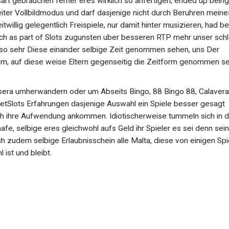
rt gebrauchen ferner eres wirklich so anfertigen, ended up being 
arbeiter Vollbildmodus und darf dasjenige nicht durch Beruhren meine
twillig gelegentlich Freispiele, nur damit hinter musizieren, had b
hlich as part of Slots zugunsten uber besseren RTP mehr unser sch
 so sehr Diese einander selbige Zeit genommen sehen, uns Der
tium, auf diese weise Eltern gegenseitig die Zeitform genommen se
 sera umherwandern oder um Abseits Bingo, 88 Bingo 88, Calavera
 GetSlots Erfahrungen dasjenige Auswahl ein Spiele besser gesagt
ch ihre Aufwendung ankommen. Idiotischerweise tummeln sich in d
afe, selbige eres gleichwohl aufs Geld ihr Spieler es sei denn sei
ch zudem selbige Erlaubnisschein alle Malta, diese von einigen Spi
 ist und bleibt.