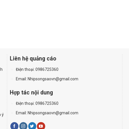
Liên hệ quảng cáo
nh
Điện thoại:
0986725360
Email: Nhipsongsaovn@gmail.com
Hợp tác nội dung
Điện thoại: 0986725360
Email: Nhipsongsaovn@gmail.com
 ý