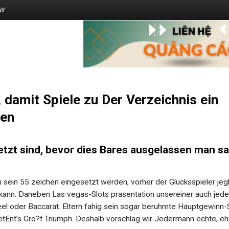
AY
damit Spiele zu Der Verzeichnis ein
gen
tzt sind, bevor dies Bares ausgelassen man sa
sein 55 zeichen eingesetzt werden, vorher der Glucksspieler jeg
kann. Daneben Las vegas-Slots prasentation unsereiner auch je
heel oder Baccarat. Eltern fahig sein sogar beruhmte Hauptgewinn-
NetEnt’s Gro?t Triumph. Deshalb vorschlag wir Jedermann echte, eh